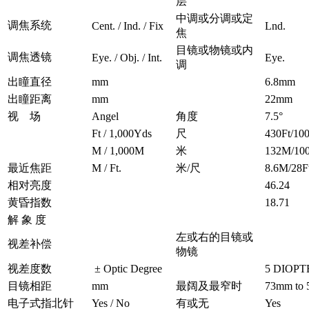
层
中调或分调或定
调焦系统
Cent. / Ind. / Fix
Lnd.
焦
目镜或物镜或内
调焦透镜
Eye. / Obj. / Int.
Eye.
调
出瞳直径
mm
6.8mm
出瞳距离
mm
22mm
视 场
Angel
角度
7.5°
Ft / 1,000Yds
尺
430Ft/10
M / 1,000M
米
132M/10
最近焦距
M / Ft.
米/尺
8.6M/28F
相对亮度
46.24
黄昏指数
18.71
解 象 度
左或右的目镜或
视差补偿
物镜
视差度数
± Optic Degree
5 DIOPT
目镜相距
mm
最阔及最窄时
73mm to 
电子式指北针
Yes / No
有或无
Yes