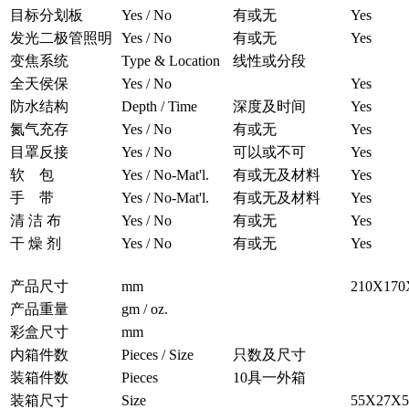
目标分划板
Yes / No
有或无
Yes
发光二极管照明
Yes / No
有或无
Yes
变焦系统
Type & Location
线性或分段
全天侯保
Yes / No
Yes
防水结构
Depth / Time
深度及时间
Yes
氮气充存
Yes / No
有或无
Yes
目罩反接
Yes / No
可以或不可
Yes
软 包
Yes / No-Mat'l.
有或无及材料
Yes
手 带
Yes / No-Mat'l.
有或无及材料
Yes
清 洁 布
Yes / No
有或无
Yes
干 燥 剂
Yes / No
有或无
Yes
产品尺寸
mm
210X170
产品重量
gm / oz.
彩盒尺寸
mm
内箱件数
Pieces / Size
只数及尺寸
装箱件数
Pieces
10
具一外箱
装箱尺寸
Size
55X27X