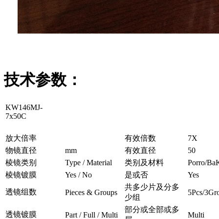
技术参数：
KW146MJ-
7x50C
放大倍率
有效倍数
7X
物镜直径
mm
有效直径
50
棱镜类别
Type / Material
类别及材料
Porro/Ba
棱镜镀膜
Yes / No
是或否
Yes
共多少片及分多
透镜组数
Pieces & Groups
5Pcs/3Gr
少组
部分或全部或多
透镜镀膜
Part / Full / Multi
Multi